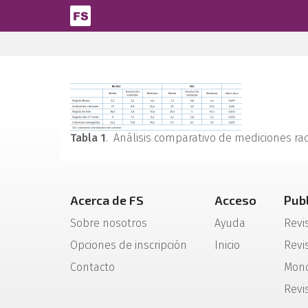
Pasar al contenido principal
Tabla 1
. Análisis comparativo de mediciones rad
Acerca de FS
Acceso
Pub
Sobre nosotros
Ayuda
Revi
Opciones de inscripción
Inicio
Revis
Contacto
Mono
Revi