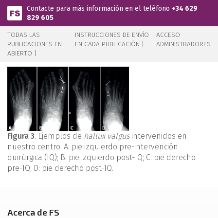
Pasar al contenido principal
Contacte para más información en el teléfono
+34 629
829 605
TODAS LAS
INSTRUCCIONES DE ENVÍO
ACCESO
PUBLICACIONES EN
EN CADA PUBLICACIÓN |
ADMINISTRADORES
ABIERTO |
Figura 3
. Ejemplos de
hallux valgus
intervenidos en
nuestro centro: A: pie izquierdo pre-intervención
quirúrgica (IQ); B: pie izquierdo post-IQ; C: pie derecho
pre-IQ; D: pie derecho post-IQ.
Acerca de FS