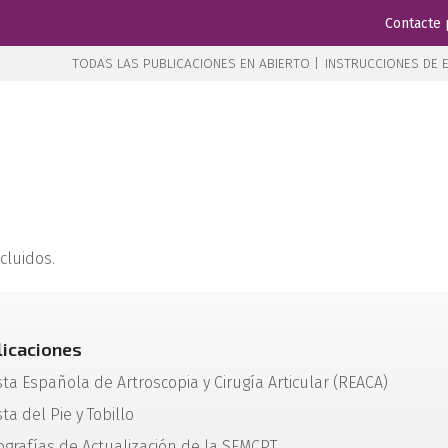
Contacte 
TODAS LAS PUBLICACIONES EN ABIERTO |
INSTRUCCIONES DE E
cluidos.
licaciones
sta Española de Artroscopia y Cirugía Articular (REACA)
ta del Pie y Tobillo
grafías de Actualización de la SEMCPT