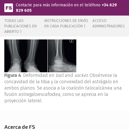
Pasar al contenido principal
Contacte para más información en el teléfono
+34 629
829 605
TODAS LAS
INSTRUCCIONES DE ENVÍO
ACCESO
PUBLICACIONES EN
EN CADA PUBLICACIÓN |
ADMINISTRADORES
ABIERTO |
Figura 4
. Deformidad en
ball
and
socket
. Obsérvese la
concavidad de la tibia y la convexidad del astrágalo en
ambos planos. Se asocia a la coalición talocalcánea una
fusión astragaloescafoidea, como se aprecia en la
proyección lateral.
Acerca de FS