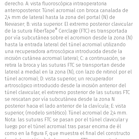
derecho. A: vista fluoroscópica intraoperatoria
anteroposterior. Túnel acromial con broca canalada de
2,4 mm de lateral hasta la zona del portal (N) de
Neviaser; B: vista superior. El extremo posterior clavicular
®
de la sutura FiberTape
Cerclage (FTC) es transportada
por vía subcutánea sobre el acromion desde la zona (N)
hasta la entrada lateral del túnel acromial utilizando
una recuperadora artroscópica introducida desde la
incisión cutánea acromial lateral; C: a continuación, se
retira la broca y las suturas FTC se transportan desde
lateral a medial en la zona (N), con lazo de nitinol por el
túnel acromial; D: vista superior, un recuperador
artroscópico introducido desde la incisión anterior del
túnel clavicular, el extremo posterior de las suturas FTC
se rescatan por vía subcutánea desde la zona N
posterior hacia el lado anterior de la clavícula; E: vista
superior, (modelo sintético). Túnel acromial de 2,4 mm.
Nota: las suturas FTC se pasan por el túnel clavicular y
luego por el túnel acromial tras pasar encima de él
como en la figura F, que muestra el final del constructo