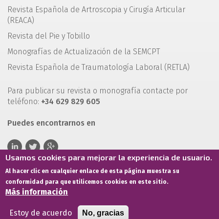
Revista Española de Artroscopia y Cirugía Articular
(REACA)
Revista del Pie y Tobillo
Monografías de Actualización de la SEMCPT
Revista Española de Traumatología Laboral (RETLA)
Para publicar su revista o monografía contacte por
teléfono:
+34 629 829 605
Puedes encontrarnos en
Usamos cookies para mejorar la experiencia de usuario.
Al hacer clic en cualquier enlace de esta página muestra su
conformidad para que utilicemos cookies en este sitio.
Más información
Estoy de acuerdo
No, gracias
Términos de servicio
Política de privacidad
Política de cookies