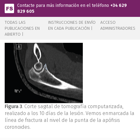
Pasar al contenido principal
Contacte para más información en el teléfono
+34 629
829 605
TODAS LAS
INSTRUCCIONES DE ENVÍO
ACCESO
PUBLICACIONES EN
EN CADA PUBLICACIÓN |
ADMINISTRADORES
ABIERTO |
Figura 3
. Corte sagital de tomografía computarizada,
realizado a los 10 días de la lesión. Vemos enmarcada la
línea de fractura al nivel de la punta de la apófisis
coronoides.