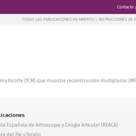
Contacte 
TODAS LAS PUBLICACIONES EN ABIERTO |
INSTRUCCIONES DE E
ulticorte (TCM) que muestra reconstrucción multiplanar (MPR
licaciones
sta Española de Artroscopia y Cirugía Articular (REACA)
ta del Pie y Tobillo