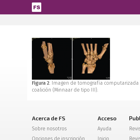
Pasar al contenido principal
Figura 2
. Imagen de tomografía computarizada m
coalición (Minnaar de tipo III).
Acerca de FS
Acceso
Pub
Sobre nosotros
Ayuda
Revi
Opciones de inscripción
Inicio
Revis