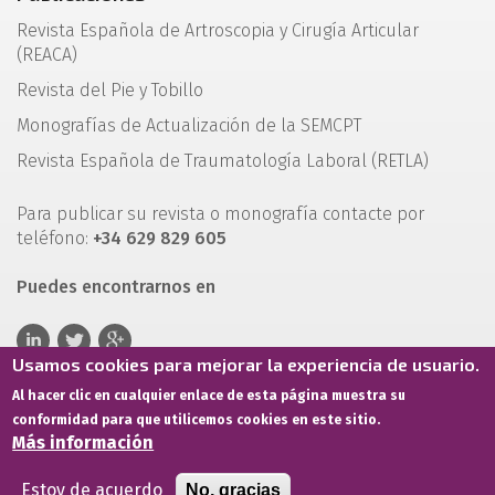
Revista Española de Artroscopia y Cirugía Articular
(REACA)
Revista del Pie y Tobillo
Monografías de Actualización de la SEMCPT
Revista Española de Traumatología Laboral (RETLA)
Para publicar su revista o monografía contacte por
teléfono:
+34 629 829 605
Puedes encontrarnos en
Usamos cookies para mejorar la experiencia de usuario.
Al hacer clic en cualquier enlace de esta página muestra su
conformidad para que utilicemos cookies en este sitio.
Más información
Estoy de acuerdo
No, gracias
Términos de servicio
Política de privacidad
Política de cookies