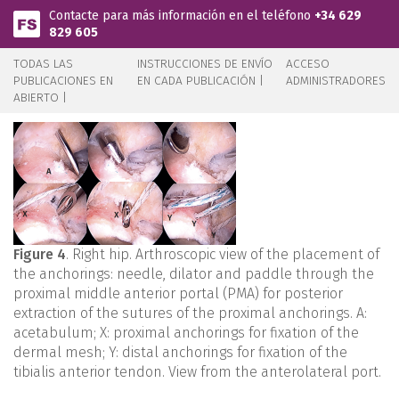
Pasar al contenido principal
Contacte para más información en el teléfono
+34 629
829 605
TODAS LAS
INSTRUCCIONES DE ENVÍO
ACCESO
PUBLICACIONES EN
EN CADA PUBLICACIÓN |
ADMINISTRADORES
ABIERTO |
Figure 4
. Right hip. Arthroscopic view of the placement of
the anchorings: needle, dilator and paddle through the
proximal middle anterior portal (PMA) for posterior
extraction of the sutures of the proximal anchorings. A:
acetabulum; X: proximal anchorings for fixation of the
dermal mesh; Y: distal anchorings for fixation of the
tibialis anterior tendon. View from the anterolateral port.