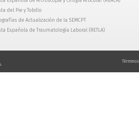
sta Española de Artroscopia y Cirugía Articular (REACA)
ta del Pie y Tobillo
grafías de Actualización de la SEMCPT
sta Española de Traumatología Laboral (RETLA)
Términos