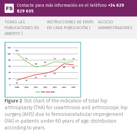
Pasar al contenido principal
Contacte para más información en el teléfono
+34 629
829 605
TODAS LAS
INSTRUCCIONES DE ENVÍO
ACCESO
PUBLICACIONES EN
EN CADA PUBLICACIÓN |
ADMINISTRADORES
ABIERTO |
Figure 2
. Dot chart of the indication of total hip
arthroplasty (THA) for coxarthrosis and arthroscopic hip
surgery (AHS) due to femoroacetabular impingement
(FAI) in patients under 60 years of age; distribution
according to years.