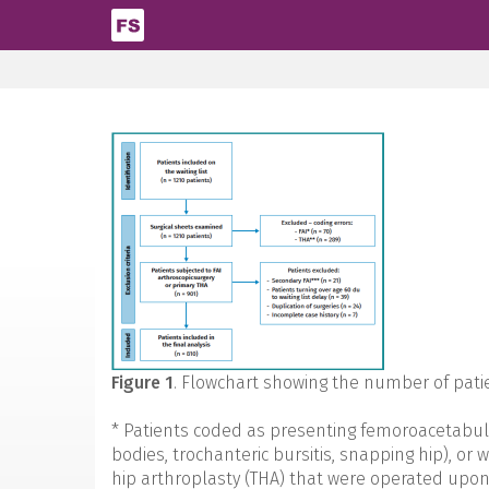
Pasar al contenido principal
Figure 1
. Flowchart showing the number of patie
* Patients coded as presenting femoroacetabula
bodies, trochanteric bursitis, snapping hip), or
hip arthroplasty (THA) that were operated upon 