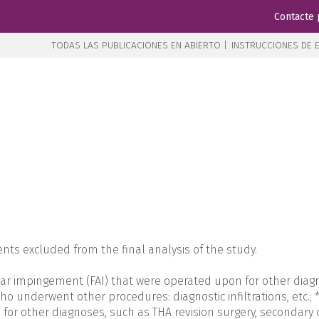
Contacte 
TODAS LAS PUBLICACIONES EN ABIERTO |
INSTRUCCIONES DE E
nts excluded from the final analysis of the study.
r impingement (FAI) that were operated upon for other diagnos
 who underwent other procedures: diagnostic infiltrations, etc.
for other diagnoses, such as THA revision surgery, secondary c