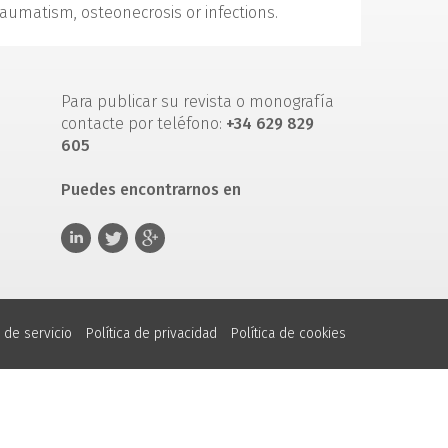
traumatism, osteonecrosis or infections.
Para publicar su revista o monografía
contacte por teléfono:
+34 629 829
605
Puedes encontrarnos en
 de servicio
Política de privacidad
Política de cookies