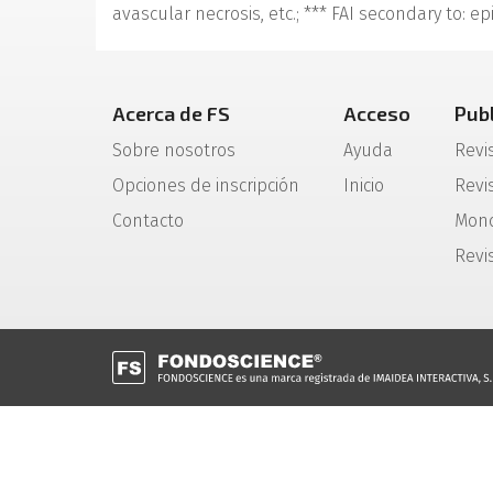
avascular necrosis, etc.; *** FAI secondary to: e
Acerca de FS
Acceso
Pub
Sobre nosotros
Ayuda
Revi
Opciones de inscripción
Inicio
Revis
Contacto
Mono
Revi