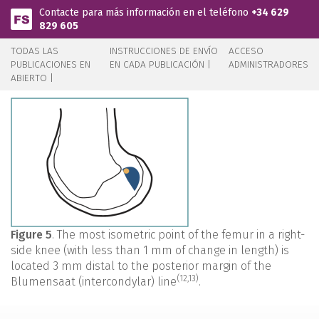
Pasar al contenido principal
Contacte para más información en el teléfono
+34 629
829 605
TODAS LAS
INSTRUCCIONES DE ENVÍO
ACCESO
PUBLICACIONES EN
EN CADA PUBLICACIÓN |
ADMINISTRADORES
ABIERTO |
Figure 5
. The most isometric point of the femur in a right-
side knee (with less than 1 mm of change in length) is
located 3 mm distal to the posterior margin of the
(12,13)
Blumensaat (intercondylar) line
.