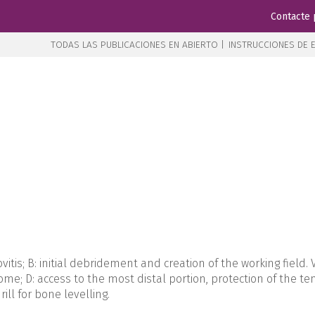
Contacte 
TODAS LAS PUBLICACIONES EN ABIERTO |
INSTRUCCIONES DE E
vitis; B: initial debridement and creation of the working field. 
e; D: access to the most distal portion, protection of the te
ill for bone levelling.