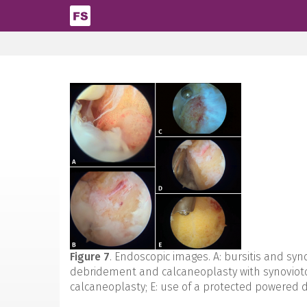
Pasar al contenido principal
Figure 7
. Endoscopic images. A: bursitis and syno
debridement and calcaneoplasty with synoviotom
calcaneoplasty; E: use of a protected powered dr