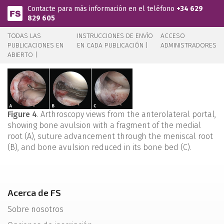
Pasar al contenido principal
Contacte para más información en el teléfono
+34 629
829 605
TODAS LAS
INSTRUCCIONES DE ENVÍO
ACCESO
PUBLICACIONES EN
EN CADA PUBLICACIÓN |
ADMINISTRADORES
ABIERTO |
Figure 4
. Arthroscopy views from the anterolateral portal,
showing bone avulsion with a fragment of the medial
root (A), suture advancement through the meniscal root
(B), and bone avulsion reduced in its bone bed (C).
Acerca de FS
Sobre nosotros