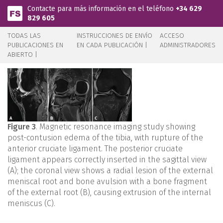
Pasar al contenido principal
Contacte para más información en el teléfono
+34 629
829 605
TODAS LAS
INSTRUCCIONES DE ENVÍO
ACCESO
PUBLICACIONES EN
EN CADA PUBLICACIÓN |
ADMINISTRADORES
ABIERTO |
Figure 3
. Magnetic resonance imaging study showing
post-contusion edema of the tibia, with rupture of the
anterior cruciate ligament. The posterior cruciate
ligament appears correctly inserted in the sagittal view
(A); the coronal view shows a radial lesion of the external
meniscal root and bone avulsion with a bone fragment
of the external root (B), causing extrusion of the internal
meniscus (C).