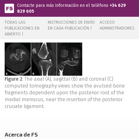
Pasar al contenido principal
Contacte para más información en el teléfono
+34 629
829 605
TODAS LAS
INSTRUCCIONES DE ENVÍO
ACCESO
PUBLICACIONES EN
EN CADA PUBLICACIÓN |
ADMINISTRADORES
ABIERTO |
Figure 2
. The axial (A), sagittal (B) and coronal (C)
computed tomography views show the avulsed bone
fragments dependent upon the posterior root of the
medial meniscus, near the insertion of the posterior
cruciate ligament.
Acerca de FS