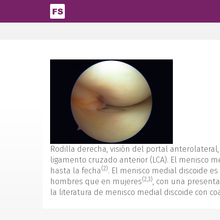
Pasar al contenido principal
Rodilla derecha, visión del portal anterolatera
ligamento cruzado anterior (LCA). El menisco me
(2)
hasta la fecha
. El menisco medial discoide e
(2,3)
hombres que en mujeres
, con una presenta
la literatura de menisco medial discoide con co