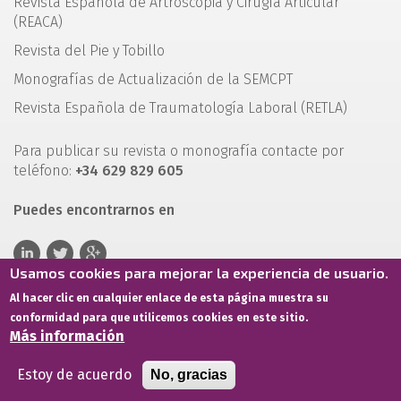
Revista Española de Artroscopia y Cirugía Articular
(REACA)
Revista del Pie y Tobillo
Monografías de Actualización de la SEMCPT
Revista Española de Traumatología Laboral (RETLA)
Para publicar su revista o monografía contacte por
teléfono:
+34 629 829 605
Puedes encontrarnos en
Usamos cookies para mejorar la experiencia de usuario.
Al hacer clic en cualquier enlace de esta página muestra su
conformidad para que utilicemos cookies en este sitio.
Más información
Estoy de acuerdo
No, gracias
Términos de servicio
Política de privacidad
Política de cookies