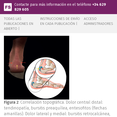
Pasar al contenido principal
Contacte para más información en el teléfono
+34 629
829 605
TODAS LAS
INSTRUCCIONES DE ENVÍO
ACCESO
PUBLICACIONES EN
EN CADA PUBLICACIÓN |
ADMINISTRADORES
ABIERTO |
Figura 2
. Correlación topográfica. Dolor central distal:
tendinopatía, bursitis preaquílea, entesofitos (flechas
amarillas). Dolor lateral y medial: bursitis retrocalcánea,