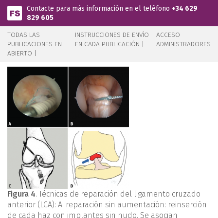
Pasar al contenido principal
Contacte para más información en el teléfono
+34 629
829 605
TODAS LAS
INSTRUCCIONES DE ENVÍO
ACCESO
PUBLICACIONES EN
EN CADA PUBLICACIÓN |
ADMINISTRADORES
ABIERTO |
Figura 4
. Técnicas de reparación del ligamento cruzado
anterior (LCA): A: reparación sin aumentación: reinserción
de cada haz con implantes sin nudo. Se asocian