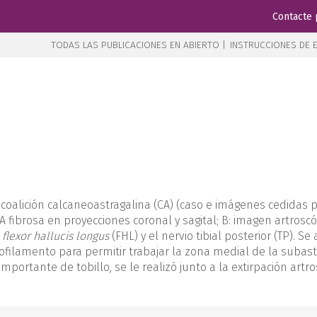
Contacte 
TODAS LAS PUBLICACIONES EN ABIERTO |
INSTRUCCIONES DE E
coalición calcaneoastragalina (CA) (caso e imágenes cedidas po
 fibrosa en proyecciones coronal y sagital; B: imagen artroscó
l
flexor hallucis longus
(FHL) y el nervio tibial posterior (TP). 
lamento para permitir trabajar la zona medial de la subastrag
mportante de tobillo, se le realizó junto a la extirpación art