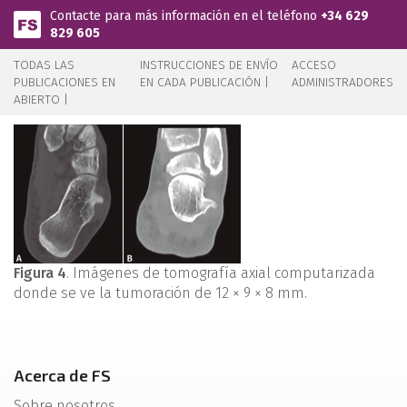
Pasar al contenido principal
Contacte para más información en el teléfono
+34 629
829 605
TODAS LAS
INSTRUCCIONES DE ENVÍO
ACCESO
PUBLICACIONES EN
EN CADA PUBLICACIÓN |
ADMINISTRADORES
ABIERTO |
Figura 4
. Imágenes de tomografía axial computarizada
donde se ve la tumoración de 12 × 9 × 8 mm.
Acerca de FS
Sobre nosotros