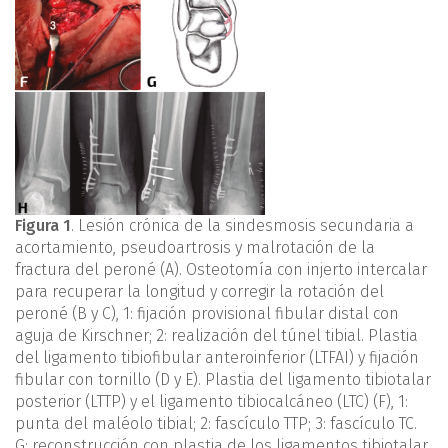
Figura 1
. Lesión crónica de la sindesmosis secundaria a
acortamiento, pseudoartrosis y malrotación de la
fractura del peroné (A). Osteotomía con injerto intercalar
para recuperar la longitud y corregir la rotación del
peroné (B y C), 1: fijación provisional fibular distal con
aguja de Kirschner; 2: realización del túnel tibial. Plastia
del ligamento tibiofibular anteroinferior (LTFAI) y fijación
fibular con tornillo (D y E). Plastia del ligamento tibiotalar
posterior (LTTP) y el ligamento tibiocalcáneo (LTC) (F), 1:
punta del maléolo tibial; 2: fascículo TTP; 3: fascículo TC.
G: reconstrucción con plastia de los ligamentos tibiotalar