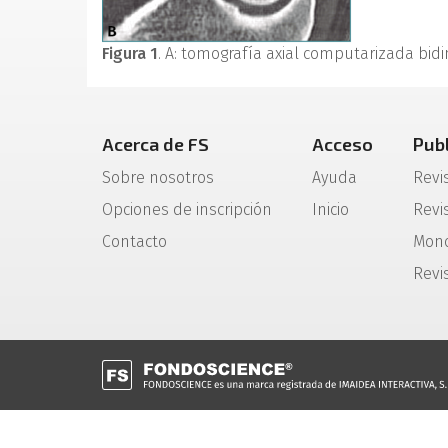
Figura 1
. A: tomografía axial computarizada bidim
Acerca de FS
Acceso
Pub
Sobre nosotros
Ayuda
Revi
Opciones de inscripción
Inicio
Revis
Contacto
Mono
Revi