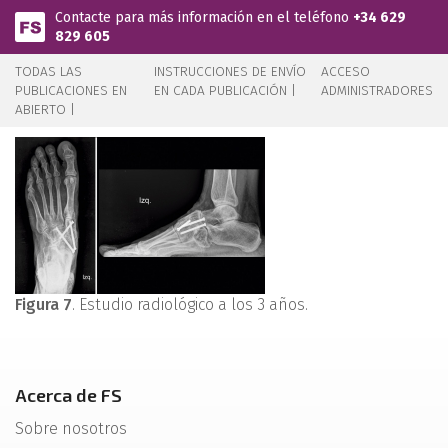
Pasar al contenido principal
Contacte para más información en el teléfono
+34 629
829 605
TODAS LAS
INSTRUCCIONES DE ENVÍO
ACCESO
PUBLICACIONES EN
EN CADA PUBLICACIÓN |
ADMINISTRADORES
ABIERTO |
Figura 7
. Estudio radiológico a los 3 años.
Acerca de FS
Sobre nosotros