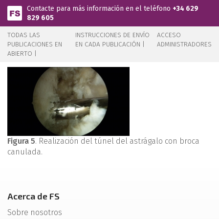
Pasar al contenido principal
Contacte para más información en el teléfono
+34 629
829 605
TODAS LAS
INSTRUCCIONES DE ENVÍO
ACCESO
PUBLICACIONES EN
EN CADA PUBLICACIÓN |
ADMINISTRADORES
ABIERTO |
Figura 5
. Realización del túnel del astrágalo con broca
canulada.
Acerca de FS
Sobre nosotros