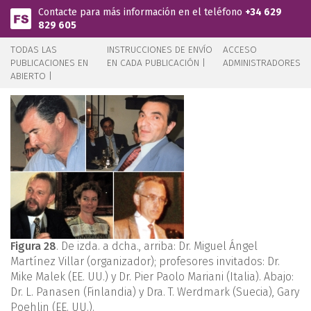
Pasar al contenido principal
Contacte para más información en el teléfono
+34 629
829 605
TODAS LAS
INSTRUCCIONES DE ENVÍO
ACCESO
PUBLICACIONES EN
EN CADA PUBLICACIÓN |
ADMINISTRADORES
ABIERTO |
Figura 28
. De izda. a dcha., arriba: Dr. Miguel Ángel
Martínez Villar (organizador); profesores invitados: Dr.
Mike Malek (EE. UU.) y Dr. Pier Paolo Mariani (Italia). Abajo:
Dr. L. Panasen (Finlandia) y Dra. T. Werdmark (Suecia), Gary
Poehlin (EE. UU.).