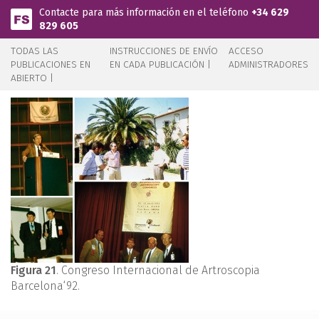
Pasar al contenido principal
Contacte para más información en el teléfono
+34 629
829 605
TODAS LAS
INSTRUCCIONES DE ENVÍO
ACCESO
PUBLICACIONES EN
EN CADA PUBLICACIÓN |
ADMINISTRADORES
ABIERTO |
Figura 21
. Congreso Internacional de Artroscopia
Barcelona‘92.