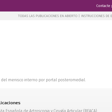
Contacte 
TODAS LAS PUBLICACIONES EN ABIERTO |
INSTRUCCIONES DE E
r del menisco interno por portal posteromedial.
licaciones
sta Española de Artroscopia y Cirugía Articular (REACA)